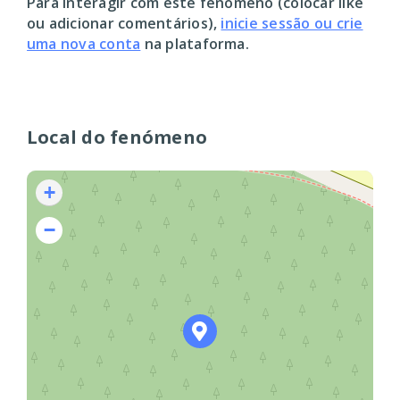
Para interagir com este fenómeno (colocar like
ou adicionar comentários),
inicie sessão ou crie
uma nova conta
na plataforma.
Local do fenómeno
+
−