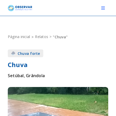
Skip
to
Toggle
Navigat
content
RELATOS
Página inicial
Relatos
"Chuva"
ESTAÇÕES METEOROLÓGICAS
Chuva forte
EVENTOS
Chuva
DEFINIÇÕES
Setúbal, Grândola
F.A.Q.
Novo relato
Login