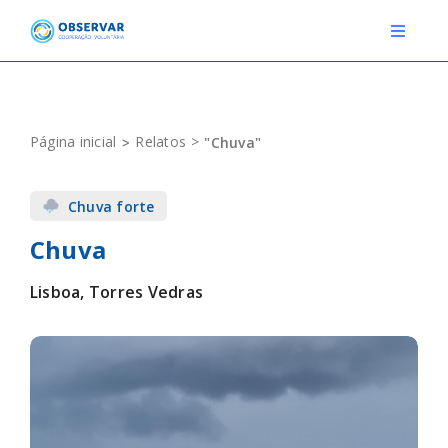
Skip
to
Toggle
Navigat
content
RELATOS
Página inicial
Relatos
"Chuva"
ESTAÇÕES METEOROLÓGICAS
Chuva forte
EVENTOS
Chuva
DEFINIÇÕES
Lisboa, Torres Vedras
F.A.Q.
Novo relato
Login