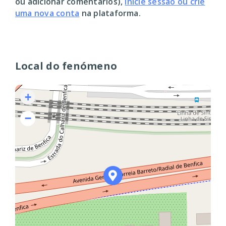
ou adicionar comentários),
inicie sessão ou crie
uma nova conta
na plataforma.
Local do fenómeno
+
−