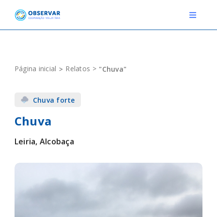
Skip
to
Toggle
Navigat
content
RELATOS
Página inicial
Relatos
"Chuva"
ESTAÇÕES METEOROLÓGICAS
Chuva forte
EVENTOS
Chuva
DEFINIÇÕES
Leiria, Alcobaça
F.A.Q.
Novo relato
Login