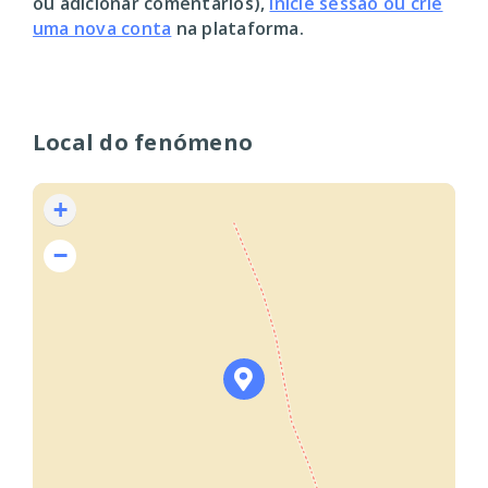
ou adicionar comentários),
inicie sessão ou crie
uma nova conta
na plataforma.
Local do fenómeno
+
−