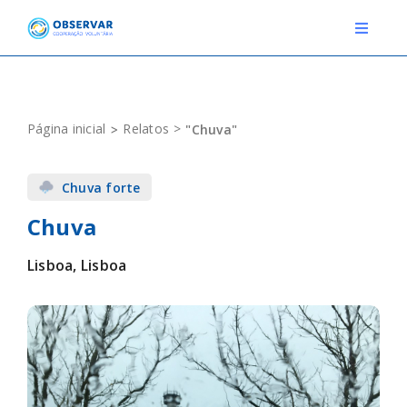
Skip
to
Toggle
Navigat
content
RELATOS
Página inicial
Relatos
"Chuva"
ESTAÇÕES METEOROLÓGICAS
Chuva forte
EVENTOS
Chuva
DEFINIÇÕES
Lisboa, Lisboa
F.A.Q.
Novo relato
Login