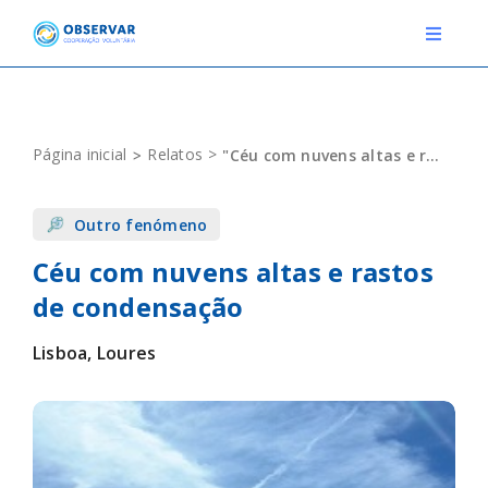
Skip
to
Toggle
Navigat
content
RELATOS
Página inicial
Relatos
"Céu com nuvens altas e rastos de condensação"
ESTAÇÕES METEOROLÓGICAS
Outro fenómeno
EVENTOS
Céu com nuvens altas e rastos
DEFINIÇÕES
de condensação
F.A.Q.
Lisboa, Loures
Novo relato
Login