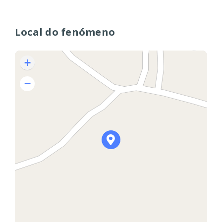
Local do fenómeno
+
−