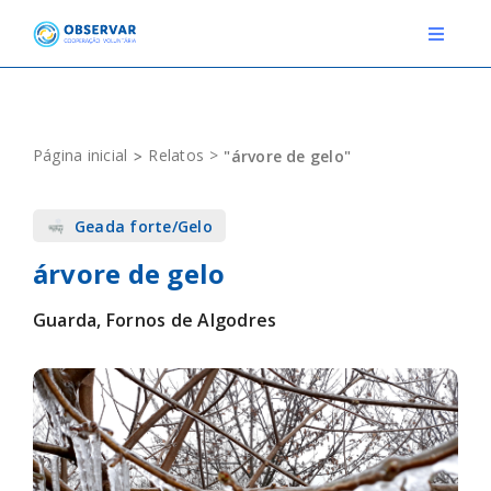
Skip
to
Toggle
Navigat
content
RELATOS
Página inicial
Relatos
"árvore de gelo"
ESTAÇÕES METEOROLÓGICAS
Geada forte/Gelo
EVENTOS
árvore de gelo
DEFINIÇÕES
Guarda, Fornos de Algodres
F.A.Q.
Novo relato
Login