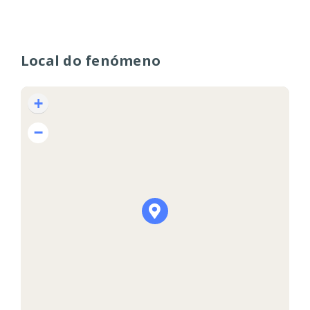
Local do fenómeno
+
−