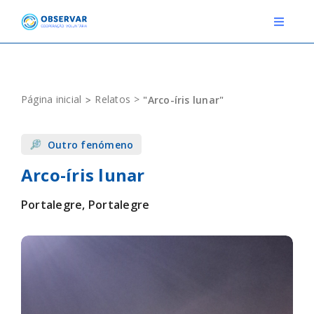
Skip
to
Toggle
Navigat
content
RELATOS
Página inicial
Relatos
"Arco-íris lunar"
ESTAÇÕES METEOROLÓGICAS
Outro fenómeno
EVENTOS
Arco-íris lunar
DEFINIÇÕES
Portalegre, Portalegre
F.A.Q.
Novo relato
Login