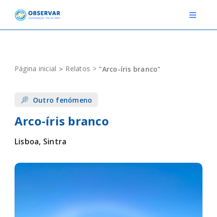
Skip
to
Toggle
Navigat
content
RELATOS
Página inicial
Relatos
"Arco-íris branco"
ESTAÇÕES METEOROLÓGICAS
Outro fenómeno
EVENTOS
Arco-íris branco
DEFINIÇÕES
Lisboa, Sintra
F.A.Q.
Novo relato
Login