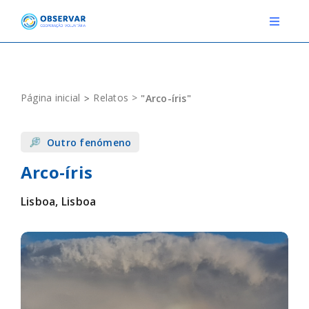
Skip
to
Toggle
Navigat
content
RELATOS
Página inicial
Relatos
"Arco-íris"
ESTAÇÕES METEOROLÓGICAS
Outro fenómeno
EVENTOS
Arco-íris
DEFINIÇÕES
Lisboa, Lisboa
F.A.Q.
Novo relato
Login