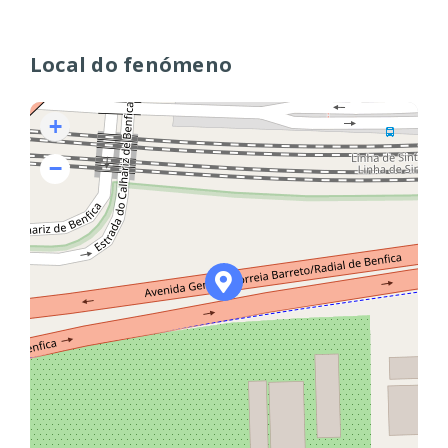
Local do fenómeno
+
−