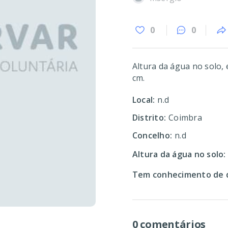
0
0
Altura da água no solo, 
cm.
Local:
n.d
Distrito:
Coimbra
Concelho:
n.d
Altura da água no solo:
Tem conhecimento de d
0 comentários