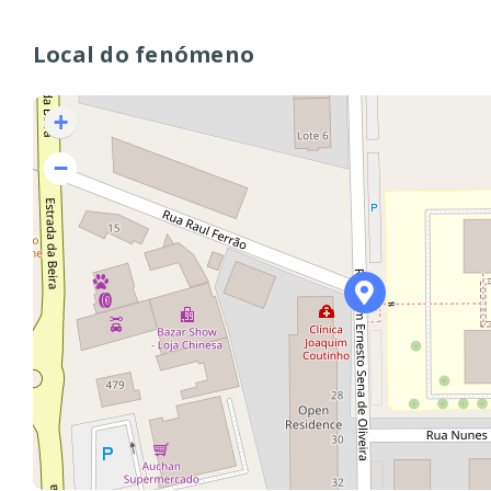
Local do fenómeno
+
−