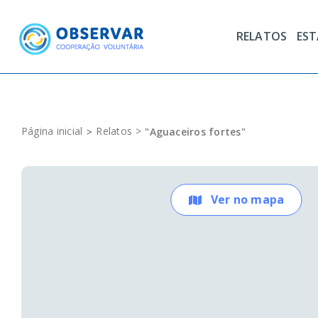
Skip
to
RELATOS
ES
content
Página inicial
Relatos
"Aguaceiros fortes"
Ver no mapa