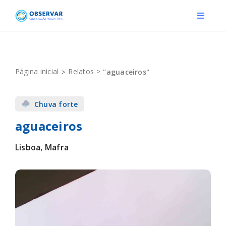
Skip
to
Toggle
Navigat
content
RELATOS
Página inicial
Relatos
"aguaceiros"
ESTAÇÕES METEOROLÓGICAS
Chuva forte
EVENTOS
aguaceiros
DEFINIÇÕES
Lisboa, Mafra
F.A.Q.
Novo relato
Login