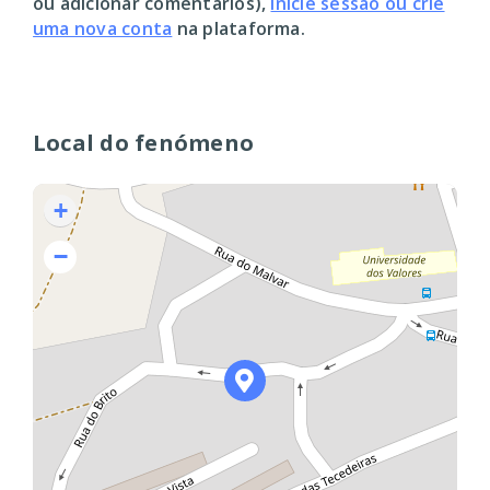
ou adicionar comentários),
inicie sessão ou crie
uma nova conta
na plataforma.
Local do fenómeno
+
−