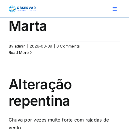
Skip
to
Toggle
Navigat
content
Marta
RELATOS
By
admin
|
2026-03-09
|
0 Comments
ESTAÇÕES METEOROLÓGICAS
Read More
EVENTOS
DEFINIÇÕES
Alteração
F.A.Q.
repentina
Novo relato
Login
Chuva por vezes muito forte com rajadas de
vento...