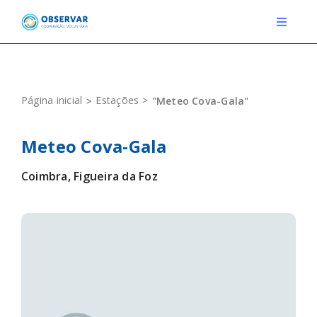
Skip
to
Toggle
Navigat
content
RELATOS
Página inicial
Estações
"Meteo Cova-Gala"
ESTAÇÕES METEOROLÓGICAS
Meteo Cova-Gala
EVENTOS
Coimbra, Figueira da Foz
DEFINIÇÕES
F.A.Q.
Novo relato
Login