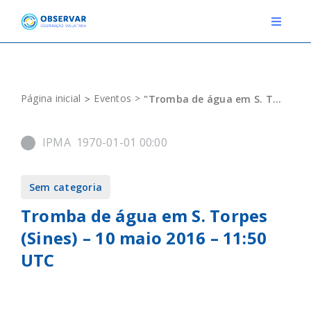
Skip
to
Toggle
Navigat
content
RELATOS
Página inicial
Eventos
"Tromba de água em S. Torpes (Sines) – 10 maio 2016 – 11:50 UTC"
ESTAÇÕES METEOROLÓGICAS
IPMA
1970-01-01 00:00
EVENTOS
DEFINIÇÕES
Sem categoria
F.A.Q.
Tromba de água em S. Torpes
(Sines) – 10 maio 2016 – 11:50
UTC
Novo relato
Login