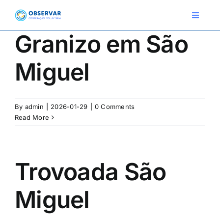
Skip
to
Toggle
Navigat
content
Granizo em São
RELATOS
Miguel
ESTAÇÕES METEOROLÓGICAS
EVENTOS
By
admin
|
2026-01-29
|
0 Comments
Read More
DEFINIÇÕES
F.A.Q.
Trovoada São
Miguel
Novo relato
Login