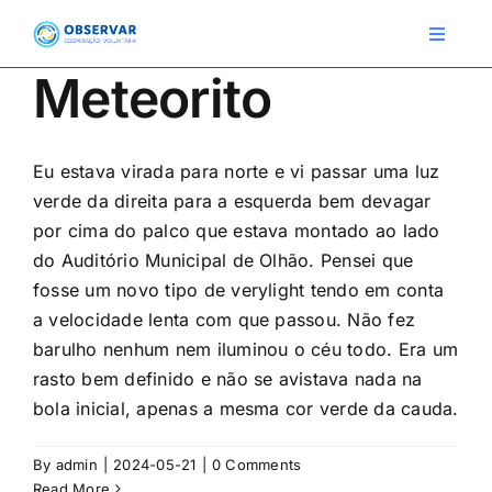
Skip
to
Toggle
Navigat
content
Meteorito
RELATOS
Eu estava virada para norte e vi passar uma luz
ESTAÇÕES METEOROLÓGICAS
verde da direita para a esquerda bem devagar
EVENTOS
por cima do palco que estava montado ao lado
do Auditório Municipal de Olhão. Pensei que
DEFINIÇÕES
fosse um novo tipo de verylight tendo em conta
a velocidade lenta com que passou. Não fez
F.A.Q.
barulho nenhum nem iluminou o céu todo. Era um
rasto bem definido e não se avistava nada na
bola inicial, apenas a mesma cor verde da cauda.
Novo relato
Login
By
admin
|
2024-05-21
|
0 Comments
Read More