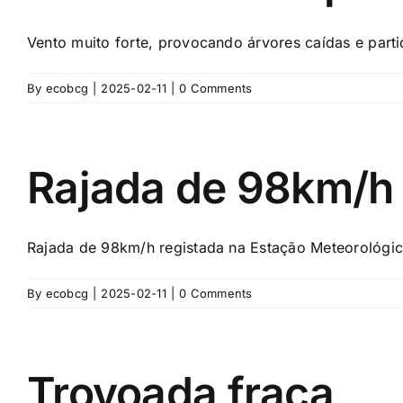
Vento muito forte, provocando árvores caídas e partid
By
ecobcg
|
2025-02-11
|
0 Comments
Rajada de 98km/h
Rajada de 98km/h registada na Estação Meteorológic
By
ecobcg
|
2025-02-11
|
0 Comments
Trovoada fraca