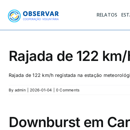
Skip
to
RELATOS
ES
content
Rajada de 122 km/
Rajada de 122 km/h registada na estação meteorológ
By
admin
|
2026-01-04
|
0 Comments
Downburst em Car