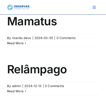
Skip
to
Toggle
Navigat
content
Mamatus
RELATOS
By
ricardo.deus
|
2026-03-25
|
0 Comments
ESTAÇÕES METEOROLÓGICAS
Read More
EVENTOS
DEFINIÇÕES
Relâmpago
F.A.Q.
By
admin
|
2024-12-13
|
0 Comments
Read More
Novo relato
Login