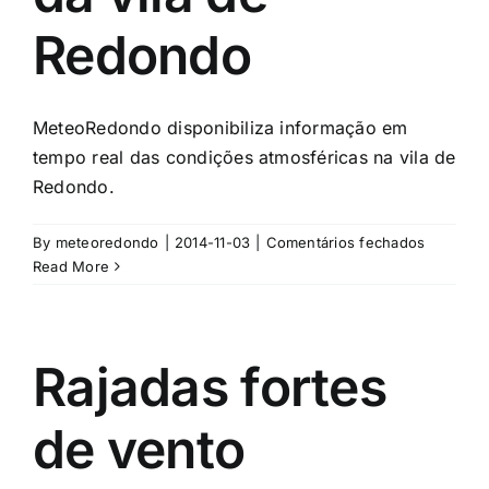
Redondo
MeteoRedondo disponibiliza informação em
tempo real das condições atmosféricas na vila de
Redondo.
em
By
meteoredondo
|
2014-11-03
|
Comentários fechados
MeteoRe
Read More
–
informaç
meteorol
da
Rajadas fortes
vila
de
de vento
Redondo