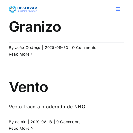
Skip
to
Toggle
Navigat
content
Granizo
RELATOS
By
João Codeço
|
2025-06-23
|
0 Comments
ESTAÇÕES METEOROLÓGICAS
Read More
EVENTOS
DEFINIÇÕES
Vento
F.A.Q.
Vento fraco a moderado de NNO
Novo relato
Login
By
admin
|
2019-08-18
|
0 Comments
Read More