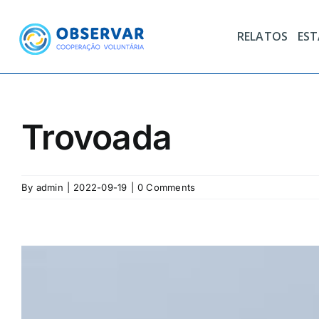
Skip
to
RELATOS
ES
content
Trovoada
By
admin
|
2022-09-19
|
0 Comments