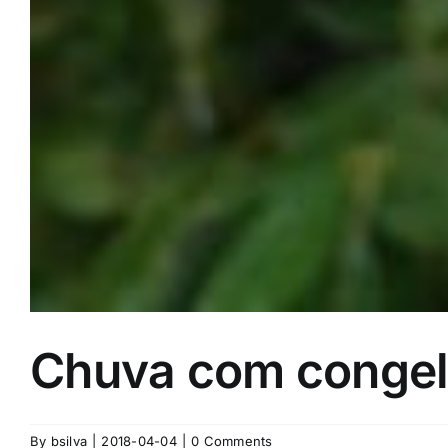
Chuva com conge
By
bsilva
|
2018-04-04
|
0 Comments