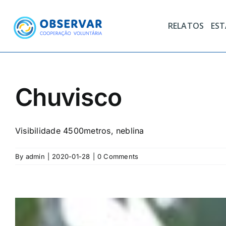
Skip
to
RELATOS
ES
content
Chuvisco
Visibilidade 4500metros, neblina
By
admin
|
2020-01-28
|
0 Comments