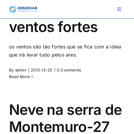
Skip
to
Toggle
Navigat
content
ventos fortes
RELATOS
os ventos são tão fortes que se fica com a ideia
ESTAÇÕES METEOROLÓGICAS
que irá levar tudo pelos ares.
EVENTOS
By
admin
|
2013-12-25
|
0 Comments
DEFINIÇÕES
Read More
F.A.Q.
Neve na serra de
Novo relato
Login
Montemuro-27