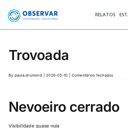
Skip
to
RELATOS
ES
content
Trovoada
em
By
paula.drumond
|
2026-05-10
|
Comentários fechados
Trovoad
Nevoeiro cerrado
Visibilidade quase nula