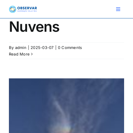
Skip
to
Toggle
Navigat
content
Nuvens
RELATOS
By
admin
|
2025-03-07
|
0 Comments
ESTAÇÕES METEOROLÓGICAS
Read More
EVENTOS
DEFINIÇÕES
F.A.Q.
Novo relato
Login