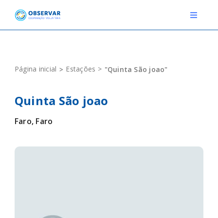
Skip
to
Toggle
Navigat
content
RELATOS
Página inicial
Estações
"Quinta São joao"
ESTAÇÕES METEOROLÓGICAS
Quinta São joao
EVENTOS
Faro, Faro
DEFINIÇÕES
F.A.Q.
Novo relato
Login