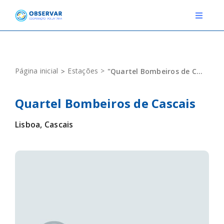
Skip
to
Toggle
Navigat
content
RELATOS
Página inicial
Estações
"Quartel Bombeiros de Cascais"
ESTAÇÕES METEOROLÓGICAS
Quartel Bombeiros de Cascais
EVENTOS
Lisboa, Cascais
DEFINIÇÕES
F.A.Q.
Novo relato
Login