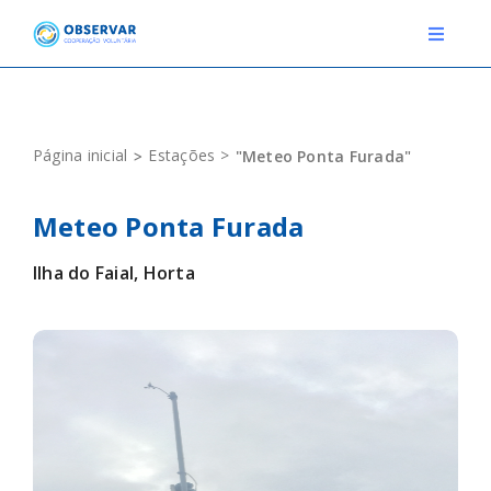
Skip
to
Toggle
Navigat
content
RELATOS
Página inicial
Estações
"Meteo Ponta Furada"
ESTAÇÕES METEOROLÓGICAS
Meteo Ponta Furada
EVENTOS
Ilha do Faial, Horta
DEFINIÇÕES
F.A.Q.
Novo relato
Login