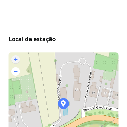
Local da estação
+
−