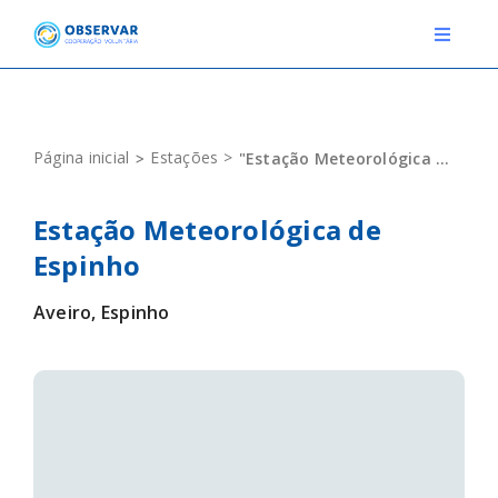
Skip
to
Toggle
Navigat
content
RELATOS
Página inicial
Estações
"Estação Meteorológica de Espinho"
ESTAÇÕES METEOROLÓGICAS
Estação Meteorológica de
EVENTOS
Espinho
DEFINIÇÕES
Aveiro, Espinho
F.A.Q.
Novo relato
Login