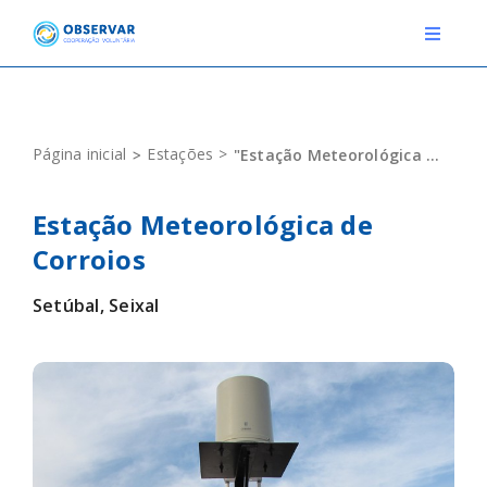
Skip
to
Toggle
Navigat
content
RELATOS
Página inicial
Estações
"Estação Meteorológica de Corroios"
ESTAÇÕES METEOROLÓGICAS
Estação Meteorológica de
EVENTOS
Corroios
DEFINIÇÕES
Setúbal, Seixal
F.A.Q.
Novo relato
Login