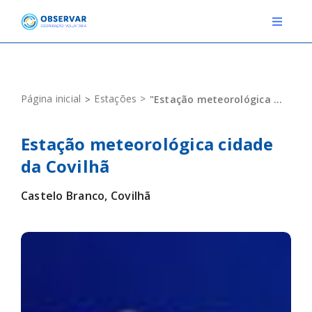
Skip
to
Toggle
Navigat
content
RELATOS
Página inicial
Estações
"Estação meteorológica cidade da Covilhã"
ESTAÇÕES METEOROLÓGICAS
Estação meteorológica cidade
EVENTOS
da Covilhã
DEFINIÇÕES
Castelo Branco, Covilhã
F.A.Q.
Novo relato
Login